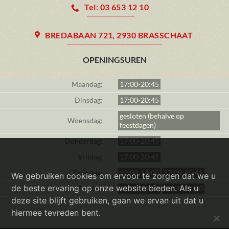
Tel: 03 653 12 10
BREDABAAN 721, 2930 BRASSCHAAT
OPENINGSUREN
Maandag:
17:00-20:45
Dinsdag:
17:00-20:45
gesloten (behalve op
Woensdag:
feestdagen)
Donderdag:
17:00-20:45
Vrijdag:
17:00-20:45
Zaterdag:
12:00-14:00
17:00-20:45
We gebruiken cookies om ervoor te zorgen dat we u
de beste ervaring op onze website bieden. Als u
Zondag:
12:00-14:00
16:00-21:00
deze site blijft gebruiken, gaan we ervan uit dat u
hiermee tevreden bent.